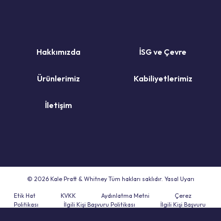
Hakkımızda
İSG ve Çevre
Ürünlerimiz
Kabiliyetlerimiz
İletişim
© 2026 Kale Pratt & Whitney Tüm hakları saklıdır. Yasal Uyarı
Etik Hat
KVKK
Aydınlatma Metni
Çerez
Politikası
İlgili Kişi Başvuru Politikası
İlgili Kişi Başvuru
Formu